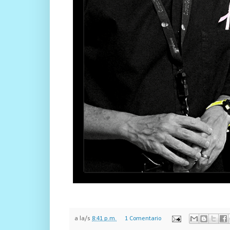
a la/s
8:41 p.m.
1 Comentario