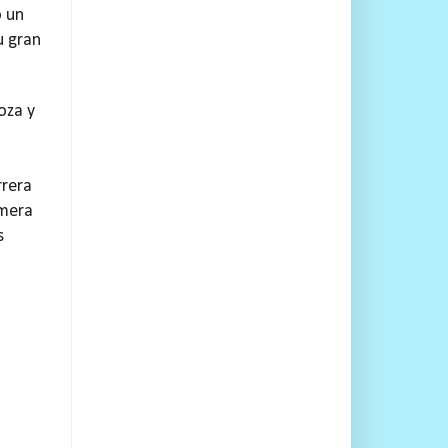
o un
u gran
oza y
rrera
imera
s