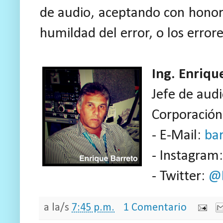
de audio, aceptando con hono
humildad del error, o los errore
Ing. Enriqu
Jefe de aud
Corporación
- E-Mail:
ba
- Instagram
- Twitter:
@
a la/s
7:45 p.m.
1 Comentario